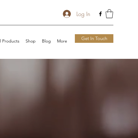
Log In
Get In Touch
l Products
Shop
Blog
More
O