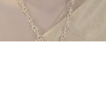
UPDATE EVEN
BeautyWorld Middle East