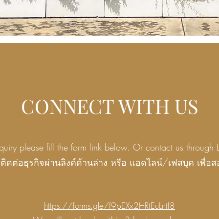
CONNECT WITH US
nquiry please fill the form link below. Or contact us thro
ติดต่อธุรกิจผ่านลิงค์ด้านล่าง หรือ แอดไลน์/เฟสบุค เพ
https://forms.gle/f9pEXx2HRtEuLntf8