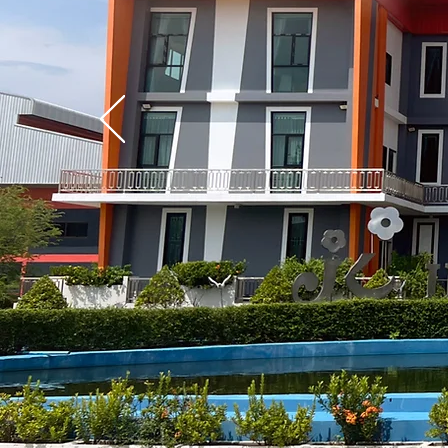
& Fa
Start Today