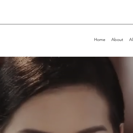
Home
About
Al
WELCOME T