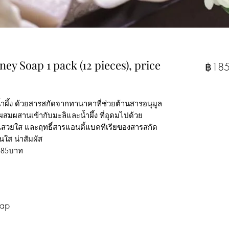
y Soap 1 pack (12 pieces), price
฿185
้ำผึ้ง ด้วยสารสกัดจากทานาคาที่ช่วยต้านสารอนุมูล
สมผสานเข้ากับมะลิและน้ำผึ้ง ที่อุดมไปด้วย
ณสวยใส และฤทธิ์สารแอนตี้แบคทีเรียของสารสกัด
นใส น่าสัมผัส
า185บาท
oap