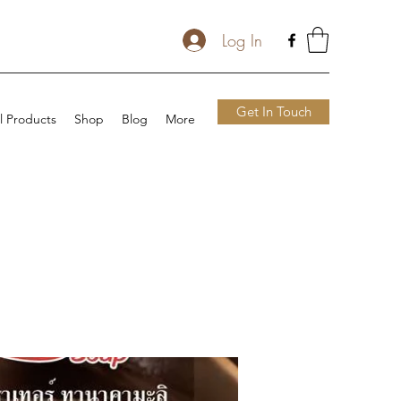
Log In
Get In Touch
l Products
Shop
Blog
More