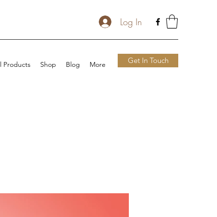
Log In
Get In Touch
l Products
Shop
Blog
More